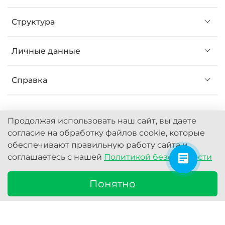
Структура
Личные данные
Справка
Продолжая использовать наш сайт, вы даете
согласие на обработку файлов cookie, которые
обеспечивают правильную работу сайта и
© 2022 Любое использование контента без
соглашаетесь с нашей
Политикой безопасности
письменного разрешения запрещено
Интернет-магазин Eragnb
Понятно
https://mc.yandex.ru/pixel/5145558915870953302?
rnd=%aw_random%