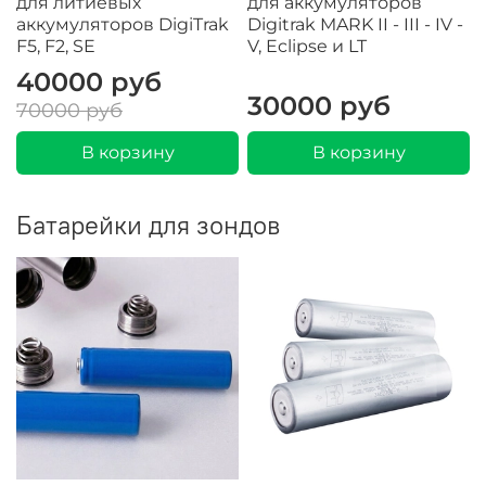
для литиевых
для аккумуляторов
аккумуляторов DigiTrak
Digitrak MARK II - III - IV -
F5, F2, SE
V, Eclipse и LT
40000 руб
30000 руб
70000 руб
В корзину
В корзину
Батарейки для зондов