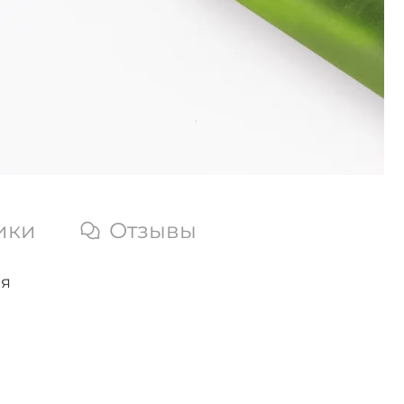
ики
Отзывы
ия