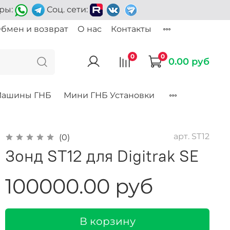
еры:
Соц. сети:
бмен и возврат
О нас
Контакты
0
0
0.00 руб
ашины ГНБ
Мини ГНБ Установки
арт.
ST12
(0)
Зонд ST12 для Digitrak SE
100000.00 руб
В корзину